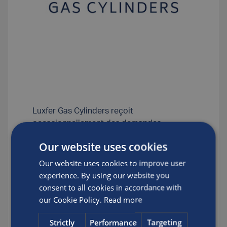
Luxfer Gas Cylinders reçoit
occasionnellement des demandes
d’extension de durée de vie pour les
Our website uses cookies
bouteilles bobinées en composite de
Luxfer.
Our website uses cookies to improve user
L’ensemble des bouteilles bobinées en
experience. By using our website you
composite de Luxfer a été conçu pour une
consent to all cookies in accordance with
durée de vie spécifique, généralement
our Cookie Policy.
Read more
limitée à 15 ans. Actuellement, aucune
autorisation légale ne nous permet de
Strictly
Performance
Targeting